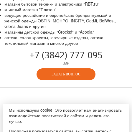
магазин бытовой техники и электроники "RBT.ru"
книжный магазин "Платон"
ведущие российские и европейские бренды мужской и
женской одежды OSTIN, МОНРО, INCITY, OodJi, BelWest,
Gloria Jeans и другие
магазины детской одежды "Crockid" и "Acoola"
аптека, салон красоты, ювелирные отделы, оптика,
текстильный магазин и многое другое
+7 (3842) 777-095
или
ЗАДАТЬ ВОПРОС
Создание сайта -
Мы используем cookie. Это позволяет нам анализировать
«Пятое измерение»
взаимодействие посетителей с сайтом и делать его
2024 г.
лучше.
Обращаем Ваше внимание на то, что данный интернет-сайт носит
исключительно информационный характер и ни при каких условиях
Продолжая пользоваться сайтом, вы соглашаетесь с