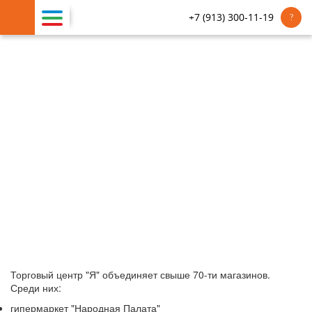
+7 (913) 300-11-19
Страница не найдена
Возможно, вы попытались загрузить несуществующую
страницу.
Воспользуйтесь навигацией или вернитесь на
главную
.
Торговый центр "Я" объединяет свыше 70-ти магазинов.
Среди них:
гипермаркет "Народная Палата"