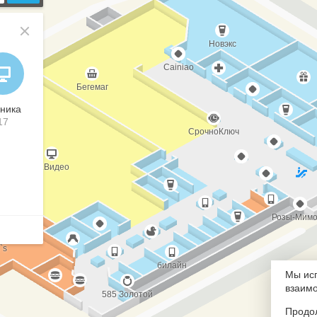
Мы исп
взаимо
Продол