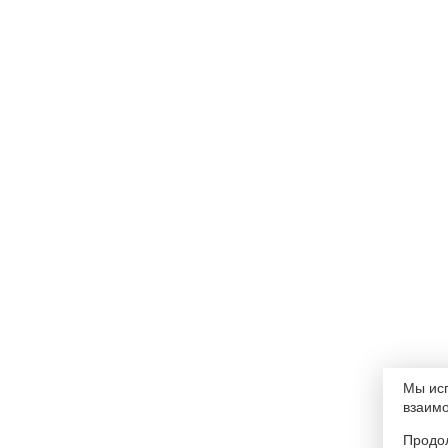
Мы исп
взаимо
Продол