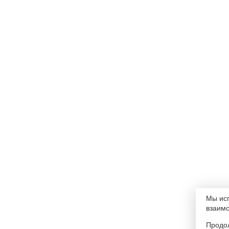
Мы исп
взаимо
Продол