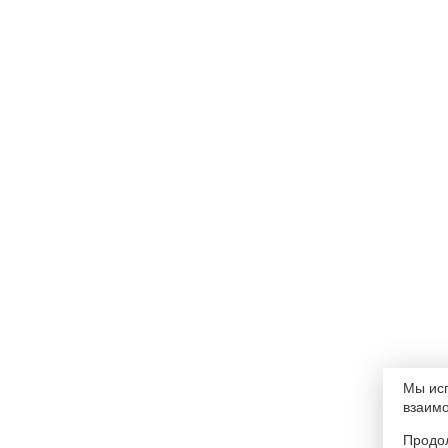
Мы исп
взаимо
Продол